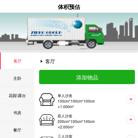
体积预估
客厅
客厅
添加物品
主卧
花园\露台
单人沙发
+
100
cm*
100
cm*
100
cm
≈
1.000
m³
书房
双人沙发
+
200
cm*
100
cm*
100
cm
≈
2.000
m³
餐厅
三人沙发