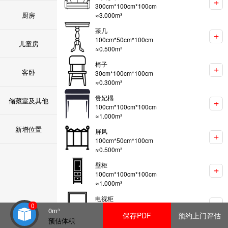
+
300
cm*
100
cm*
100
cm
厨房
≈
3.000
m³
茶几
+
100
cm*
50
cm*
100
cm
儿童房
≈
0.500
m³
椅子
+
客卧
30
cm*
100
cm*
100
cm
≈
0.300
m³
贵妃榻
+
储藏室及其他
100
cm*
100
cm*
100
cm
≈
1.000
m³
新增位置
屏风
+
100
cm*
50
cm*
100
cm
≈
0.500
m³
壁柜
+
100
cm*
100
cm*
100
cm
≈
1.000
m³
电视柜
+
0
150
cm*
100
cm*
100
cm
0
m³
保存PDF
预约上门评估
≈
1.500
m³
预估体积